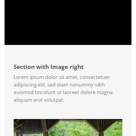
Section with Image right
Lorem ipsum dolor sit amet, consectetuer
adipiscing elit, sed diam nonummy nibh
euismod tincidunt ut laoreet dolore magna
aliquam erat volutpat.