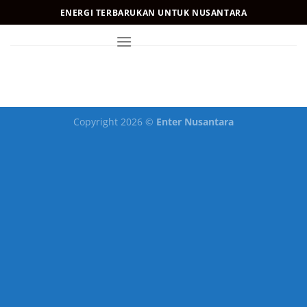
Skip
ENERGI TERBARUKAN UNTUK NUSANTARA
to
content
Copyright 2026 ©
Enter Nusantara