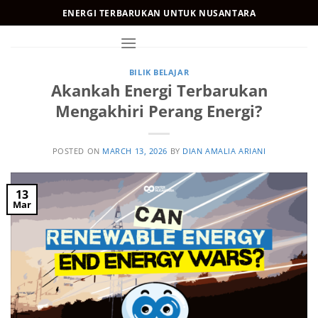
Skip
ENERGI TERBARUKAN UNTUK NUSANTARA
to
content
BILIK BELAJAR
Akankah Energi Terbarukan
Mengakhiri Perang Energi?
POSTED ON
MARCH 13, 2026
BY
DIAN AMALIA ARIANI
13
Mar