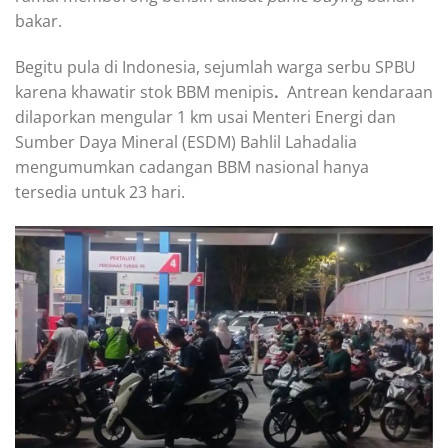
bakar.
Begitu pula di Indonesia, sejumlah warga serbu SPBU
karena khawatir stok BBM menipis
.
Antrean kendaraan
dilaporkan mengular 1 km usai Menteri Energi dan
Sumber Daya Mineral (ESDM) Bahlil Lahadalia
mengumumkan cadangan BBM nasional hanya
tersedia untuk 23 hari.