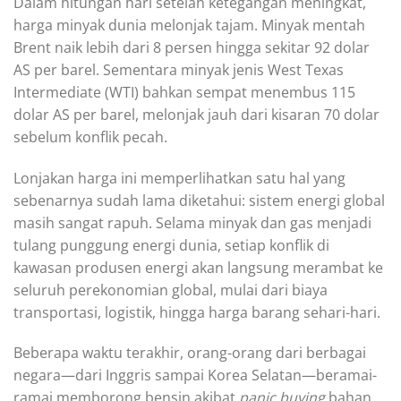
Dalam hitungan hari setelah ketegangan meningkat,
harga minyak dunia melonjak tajam. Minyak mentah
Brent naik lebih dari 8 persen hingga sekitar 92 dolar
AS per barel. Sementara minyak jenis West Texas
Intermediate (WTI) bahkan sempat menembus 115
dolar AS per barel, melonjak jauh dari kisaran 70 dolar
sebelum konflik pecah.
Lonjakan harga ini memperlihatkan satu hal yang
sebenarnya sudah lama diketahui: sistem energi global
masih sangat rapuh. Selama minyak dan gas menjadi
tulang punggung energi dunia, setiap konflik di
kawasan produsen energi akan langsung merambat ke
seluruh perekonomian global, mulai dari biaya
transportasi, logistik, hingga harga barang sehari-hari.
Beberapa waktu terakhir, orang-orang dari berbagai
negara—dari Inggris sampai Korea Selatan—beramai-
ramai memborong bensin akibat
panic buying
bahan