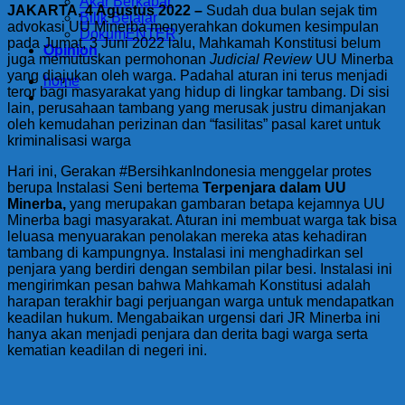
Akar Berkabar
JAKARTA, 4 Agustus 2022 –
Sudah dua bulan sejak tim
Bilik Belajar
advokasi UU Minerba menyerahkan dokumen kesimpulan
DokumENTER
pada Jumat, 3 Juni 2022 lalu, Mahkamah Konstitusi belum
Opinion
juga memutuskan permohonan
Judicial Review
UU Minerba
yang diajukan oleh warga. Padahal aturan ini terus menjadi
home
teror bagi masyarakat yang hidup di lingkar tambang. Di sisi
lain, perusahaan tambang yang merusak justru dimanjakan
oleh kemudahan perizinan dan “fasilitas” pasal karet untuk
kriminalisasi warga
Hari ini, Gerakan #BersihkanIndonesia menggelar protes
berupa Instalasi Seni bertema
Terpenjara dalam UU
Minerba,
yang merupakan gambaran betapa kejamnya UU
Minerba bagi masyarakat. Aturan ini membuat warga tak bisa
leluasa menyuarakan penolakan mereka atas kehadiran
tambang di kampungnya. Instalasi ini menghadirkan sel
penjara yang berdiri dengan sembilan pilar besi. Instalasi ini
mengirimkan pesan bahwa Mahkamah Konstitusi adalah
harapan terakhir bagi perjuangan warga untuk mendapatkan
keadilan hukum. Mengabaikan urgensi dari JR Minerba ini
hanya akan menjadi penjara dan derita bagi warga serta
kematian keadilan di negeri ini.