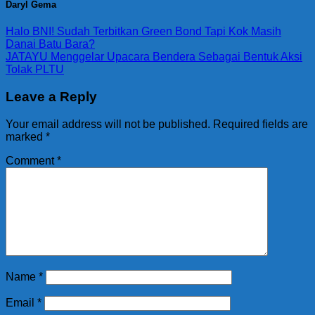
Daryl Gema
Halo BNI! Sudah Terbitkan Green Bond Tapi Kok Masih
Danai Batu Bara?
JATAYU Menggelar Upacara Bendera Sebagai Bentuk Aksi
Tolak PLTU
Leave a Reply
Your email address will not be published.
Required fields are
marked
*
Comment
*
Name
*
Email
*