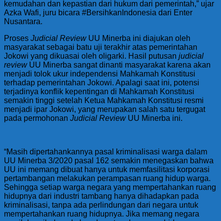
kemudahan dan kepastian dari hukum dari pemerintah,” ujar
Azka Wafi, juru bicara #BersihkanIndonesia dari Enter
Nusantara.
Proses
Judicial Review
UU Minerba ini diajukan oleh
masyarakat sebagai batu uji terakhir atas pemerintahan
Jokowi yang dikuasai oleh oligarki. Hasil putusan
judicial
review
UU Minerba sangat dinanti masyarakat karena akan
menjadi tolok ukur independensi Mahkamah Konstitusi
terhadap pemerintahan Jokowi. Apalagi saat ini, potensi
terjadinya konflik kepentingan di Mahkamah Konstitusi
semakin tinggi setelah Ketua Mahkamah Konstitusi resmi
menjadi ipar Jokowi, yang merupakan salah satu tergugat
pada permohonan
Judicial Review
UU Minerba ini.
“Masih dipertahankannya pasal kriminalisasi warga dalam
UU Minerba 3/2020 pasal 162 semakin menegaskan bahwa
UU ini memang dibuat hanya untuk memfasilitasi korporasi
pertambangan melakukan perampasan ruang hidup warga.
Sehingga setiap warga negara yang mempertahankan ruang
hidupnya dari industri tambang hanya dihadapkan pada
kriminalisasi, tanpa ada perlindungan dari negara untuk
mempertahankan ruang hidupnya. Jika memang negara