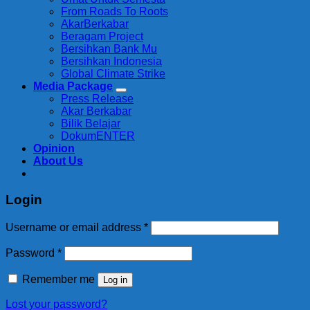
From Roads To Roots
AkarBerkabar
Beragam Project
Bersihkan Bank Mu
Bersihkan Indonesia
Global Climate Strike
Media Package
Press Release
Akar Berkabar
Bilik Belajar
DokumENTER
Opinion
About Us
Login
Required
Username or email address
*
Required
Password
*
Remember me
Log in
Lost your password?