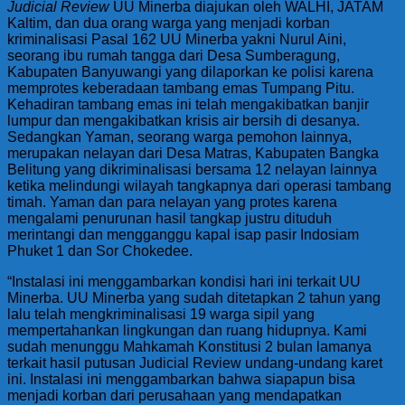
Judicial Review
UU Minerba diajukan oleh WALHI, JATAM
Kaltim, dan dua orang warga yang menjadi korban
kriminalisasi Pasal 162 UU Minerba yakni Nurul Aini,
seorang ibu rumah tangga dari Desa Sumberagung,
Kabupaten Banyuwangi yang dilaporkan ke polisi karena
memprotes keberadaan tambang emas Tumpang Pitu.
Kehadiran tambang emas ini telah mengakibatkan banjir
lumpur dan mengakibatkan krisis air bersih di desanya.
Sedangkan Yaman, seorang warga pemohon lainnya,
merupakan nelayan dari Desa Matras, Kabupaten Bangka
Belitung yang dikriminalisasi bersama 12 nelayan lainnya
ketika melindungi wilayah tangkapnya dari operasi tambang
timah. Yaman dan para nelayan yang protes karena
mengalami penurunan hasil tangkap justru dituduh
merintangi dan mengganggu kapal isap pasir Indosiam
Phuket 1 dan Sor Chokedee.
“Instalasi ini menggambarkan kondisi hari ini terkait UU
Minerba. UU Minerba yang sudah ditetapkan 2 tahun yang
lalu telah mengkriminalisasi 19 warga sipil yang
mempertahankan lingkungan dan ruang hidupnya. Kami
sudah menunggu Mahkamah Konstitusi 2 bulan lamanya
terkait hasil putusan Judicial Review undang-undang karet
ini. Instalasi ini menggambarkan bahwa siapapun bisa
menjadi korban dari perusahaan yang mendapatkan