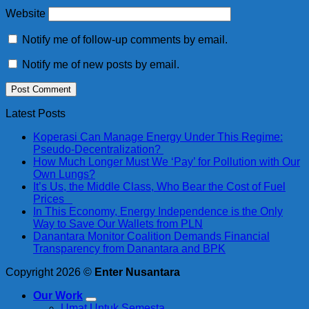
Website
Notify me of follow-up comments by email.
Notify me of new posts by email.
Latest Posts
Koperasi Can Manage Energy Under This Regime:
Pseudo-Decentralization?
How Much Longer Must We ‘Pay’ for Pollution with Our
Own Lungs?
It’s Us, the Middle Class, Who Bear the Cost of Fuel
Prices
In This Economy, Energy Independence is the Only
Way to Save Our Wallets from PLN
Danantara Monitor Coalition Demands Financial
Transparency from Danantara and BPK
Copyright 2026 ©
Enter Nusantara
Our Work
Umat Untuk Semesta