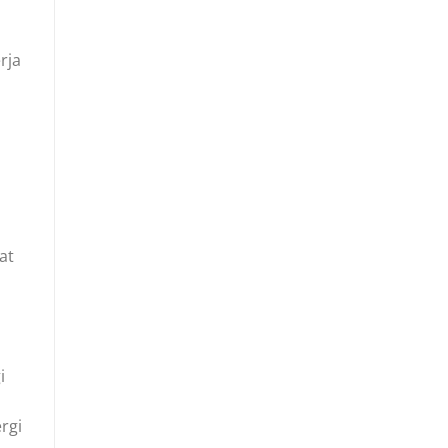
rja
at
i
rgi