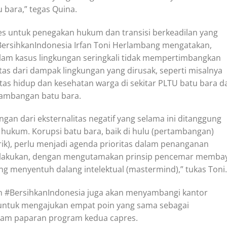
 bara,” tegas Quina.
res untuk penegakan hukum dan transisi berkeadilan yang
#BersihkanIndonesia Irfan Toni Herlambang mengatakan,
lam kasus lingkungan seringkali tidak mempertimbangkan
as dari dampak lingkungan yang dirusak, seperti misalnya
s hidup dan kesehatan warga di sekitar PLTU batu bara d
enambangan batu bara.
an dari eksternalitas negatif yang selama ini ditanggung
 hukum. Korupsi batu bara, baik di hulu (pertambangan)
rik), perlu menjadi agenda prioritas dalam penanganan
dilakukan, dengan mengutamakan prinsip pencemar memba
 menyentuh dalang intelektual (mastermind),” tukas Toni.
an #BersihkanIndonesia juga akan menyambangi kantor
ntuk mengajukan empat poin yang sama sebagai
alam paparan program kedua capres.