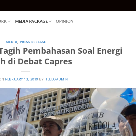
ORK
MEDIA PACKAGE
OPINION
MEDIA
,
PRESS RELEASE
 Tagih Pembahasan Soal Energi
ih di Debat Capres
 ON
FEBRUARY 13, 2019
BY
HELLOADMIN