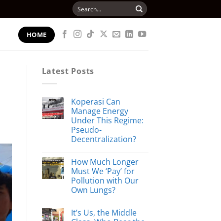
Search
for:
HOME
Latest Posts
Koperasi Can
Manage Energy
Under This Regime:
Pseudo-
Decentralization?
How Much Longer
Must We ‘Pay’ for
Pollution with Our
Own Lungs?
It’s Us, the Middle