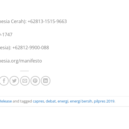
onesia Cerah): +62813-1515-9663
9-1747
nesia): +62812-9900-088
nesia.org/manifesto
Release
and tagged
capres
,
debat
,
energi
,
energi bersih
,
pilpres 2019
.