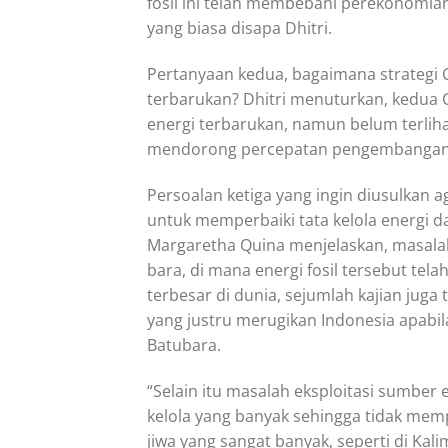
fosil ini telah membebani perekonomian
yang biasa disapa Dhitri.
Pertanyaan kedua, bagaimana strateg
terbarukan? Dhitri menuturkan, kedua
energi terbarukan, namun belum terli
mendorong percepatan pengembangan 
Persoalan ketiga yang ingin diusulkan a
untuk memperbaiki tata kelola energi da
Margaretha Quina menjelaskan, masalah
bara, di mana energi fosil tersebut te
terbesar di dunia, sejumlah kajian juga
yang justru merugikan Indonesia apabil
Batubara.
“Selain itu masalah eksploitasi sumber 
kelola yang banyak sehingga tidak me
jiwa yang sangat banyak, seperti di Ka