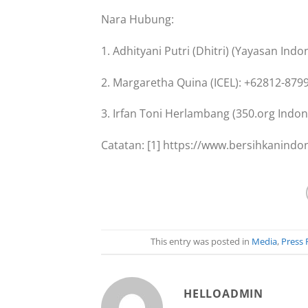
Nara Hubung:
1. Adhityani Putri (Dhitri) (Yayasan Ind
2. Margaretha Quina (ICEL): +62812-879
3. Irfan Toni Herlambang (350.org Indo
Catatan: [1] https://www.bersihkanindo
This entry was posted in
Media
,
Press 
HELLOADMIN