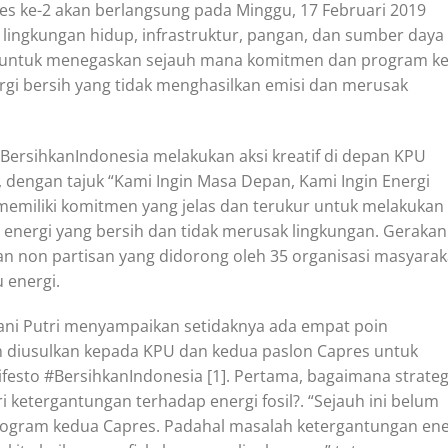
es ke-2 akan berlangsung pada Minggu, 17 Februari 2019
ingkungan hidup, infrastruktur, pangan, dan sumber daya
n untuk menegaskan sejauh mana komitmen dan program ke
ergi bersih yang tidak menghasilkan emisi dan merusak
BersihkanIndonesia melakukan aksi kreatif di depan KPU
 dengan tajuk “Kami Ingin Masa Depan, Kami Ingin Energi
 memiliki komitmen yang jelas dan terukur untuk melakukan
energi yang bersih dan tidak merusak lingkungan. Gerakan
 non partisan yang didorong oleh 35 organisasi masyarak
u energi.
yani Putri menyampaikan setidaknya ada empat poin
 diusulkan kepada KPU dan kedua paslon Capres untuk
ifesto #BersihkanIndonesia [1]. Pertama, bagaimana strateg
 ketergantungan terhadap energi fosil?. “Sejauh ini belum
 program kedua Capres. Padahal masalah ketergantungan ene