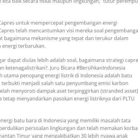
 kita baik secara fiskal maupun lingkungan,” tutur peremp
i Capres untuk mempercepat pengembangan energi
 Capres telah mencantumkan visi mereka soal pengembang
hat bagaimana mekanisme yang tepat dan terukur dalam
energi terbarukan.
gar dapat diulas lebih adalah soal, bagaimana strategi capr
n ketenagalistrikan?. Juru Bicara #BersihkanIndonesia
 utama penopang energi listrik di Indonesia adalah batu
lah terbukti menjadi salah satu penyumbang emisi karbon
 telah menyoroti dampak aset terpinggirkan (stranded asset
a tetap menyandarkan pasokan energi listriknya dari PLTU
energi batu bara di Indonesia yang memiliki masalah tata
mperdulikan persoalan lingkungan dan telah memakan korb
limantan Timur yang mengakibatkan 30 lebih nyawa anak