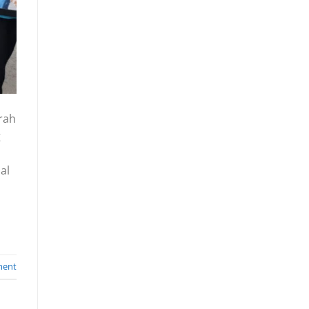
rah
g
al
ment