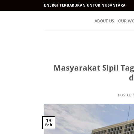
Skip
ENERGI TERBARUKAN UNTUK NUSANTARA
to
content
ABOUT US
OUR W
Masyarakat Sipil Ta
d
POSTED
13
Feb