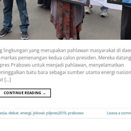
ng lingkungan yang merupakan pahlawan masyarakat di dae
 markas pemenangan kedua calon presiden. Mereka datan
apres Prabowo untuk menjadi pahlawan, menyelamatkan
eninggalkan batu bara sebagai sumber utama energi nasion
t […]
CONTINUE READING
→
esia
,
debat
,
energi
,
jokowi
,
pilpres2019
,
prabowo
Leave a com