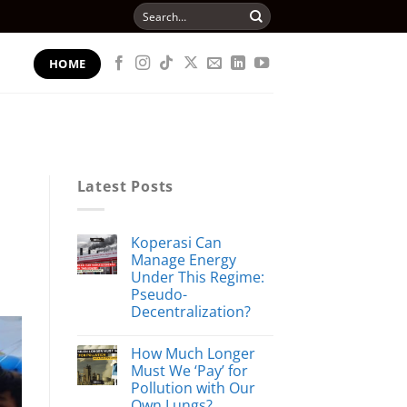
Search
for:
HOME
Latest Posts
Koperasi Can
Manage Energy
Under This Regime:
Pseudo-
Decentralization?
How Much Longer
Must We ‘Pay’ for
Pollution with Our
Own Lungs?