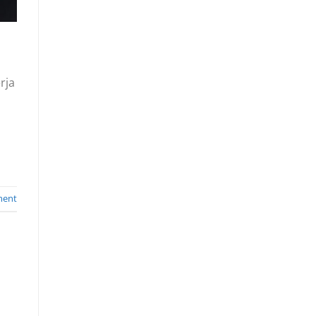
rja
ent