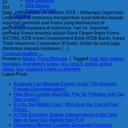
Akar Berkabar
24
Bilik Belajar
Oct
DokumENTER
[stag_intro]Jakarta, 24 Oktober 2018 – Beberapa Organisasi
Opinion
Lingkungan di Indonesia mengirimkan surat terbuka kepada
sejumlah pemodal asal Korea yang berinvestasi di
home
pembangkit batubara di Indonesia, hari ini. Sejumlah
pemodal Korea tersebut adalah Bank Ekspor Impor Korea
(KEXIM), KDB Korea Development Bank (KDB Bank), Korea
Trade Insurance Corporation (KSure). Selain itu surat juga
dikirimkan kepada Kedutaan […]
Continue reading
→
Posted in
Media
,
Press Release
|
Tagged
coal
,
dirty energy
,
investasi
,
investment
,
korea
,
nox
,
pm2.5
,
polusi
,
polusi
udara
,
sox
,
suralaya
Leave a comment
Latest Posts
Koperasi Can Manage Energy Under This Regime:
Pseudo-Decentralization?
How Much Longer Must We ‘Pay’ for Pollution with Our
Own Lungs?
It’s Us, the Middle Class, Who Bear the Cost of Fuel
Prices
In This Economy, Energy Independence is the Only
Way to Save Our Wallets from PLN
Danantara Monitor Coalition Demands Financial