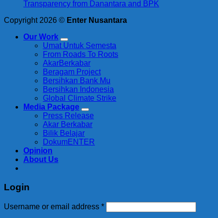
Transparency from Danantara and BPK
Copyright 2026 ©
Enter Nusantara
Our Work
Umat Untuk Semesta
From Roads To Roots
AkarBerkabar
Beragam Project
Bersihkan Bank Mu
Bersihkan Indonesia
Global Climate Strike
Media Package
Press Release
Akar Berkabar
Bilik Belajar
DokumENTER
Opinion
About Us
Login
Required
Username or email address
*