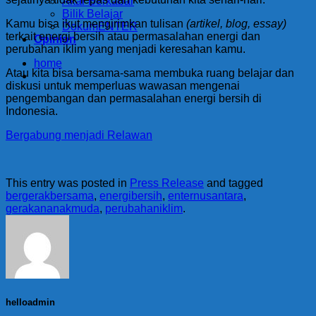
Akar Berkabar
Bilik Belajar
Kamu bisa ikut mengirimkan tulisan
(artikel, blog, essay)
DokumENTER
terkait energi bersih atau permasalahan energi dan
Opinion
perubahan iklim yang menjadi keresahan kamu.
home
Atau kita bisa bersama-sama membuka ruang belajar dan
diskusi untuk memperluas wawasan mengenai
pengembangan dan permasalahan energi bersih di
Indonesia.
Bergabung menjadi Relawan
This entry was posted in
Press Release
and tagged
bergerakbersama
,
energibersih
,
enternusantara
,
gerakananakmuda
,
perubahaniklim
.
helloadmin