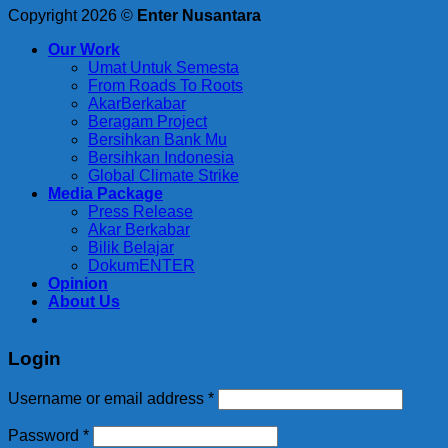
Copyright 2026 ©
Enter Nusantara
Our Work
Umat Untuk Semesta
From Roads To Roots
AkarBerkabar
Beragam Project
Bersihkan Bank Mu
Bersihkan Indonesia
Global Climate Strike
Media Package
Press Release
Akar Berkabar
Bilik Belajar
DokumENTER
Opinion
About Us
Login
Required
Username or email address
*
Required
Password
*