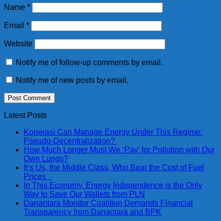
Name
*
Email
*
Website
Notify me of follow-up comments by email.
Notify me of new posts by email.
Latest Posts
Koperasi Can Manage Energy Under This Regime:
Pseudo-Decentralization?
How Much Longer Must We ‘Pay’ for Pollution with Our
Own Lungs?
It’s Us, the Middle Class, Who Bear the Cost of Fuel
Prices
In This Economy, Energy Independence is the Only
Way to Save Our Wallets from PLN
Danantara Monitor Coalition Demands Financial
Transparency from Danantara and BPK