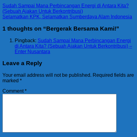
Sudah Sampai Mana Perbincangan Energi di Antara Kita?
(Sebuah Ajakan Untuk Berkontribusi)
Selamatkan KPK, Selamatkan Sumberdaya Alam Indonesia
1 thoughts on “
Bergerak Bersama Kami!
”
Pingback:
Sudah Sampai Mana Perbincangan Energi
di Antara Kita? (Sebuah Ajakan Untuk Berkontribusi) –
Enter Nusantara
Leave a Reply
Your email address will not be published.
Required fields are
marked
*
Comment
*